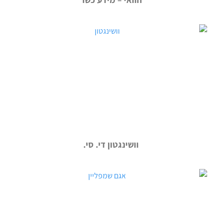
וושינגטון די. סי.