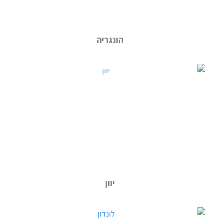
הונגריה
יוון