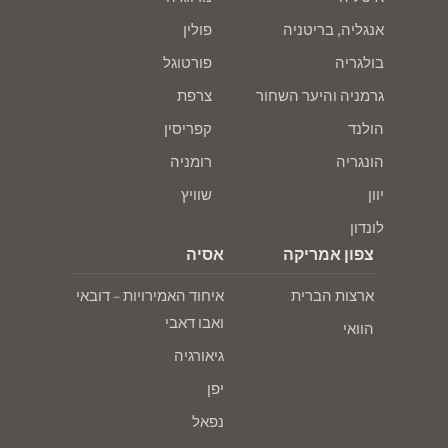
אנגליה, בריטניה
פולין
בולגריה
פורטוגל
גרמניה והיער השחור
צרפת
הולנד
קפריסין
הונגריה
רומניה
יוון
שוויץ
לונדון
צפון אמריקה
אסיה
ארצות הברית
איחוד האמירויות – דובאי
ואבו דאבי
הוואי
גיאורגיה
יפן
נפאל