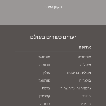
תקנון האתר
יעדים כשרים בעולם
אירופה
אוסטריה
מונטנגרו
איטליה
נורווגיה
אנגליה, בריטניה
פולין
בולגריה
פורטוגל
גרמניה והיער השחור
צרפת
הולנד
קפריסין
הונגריה
רומניה