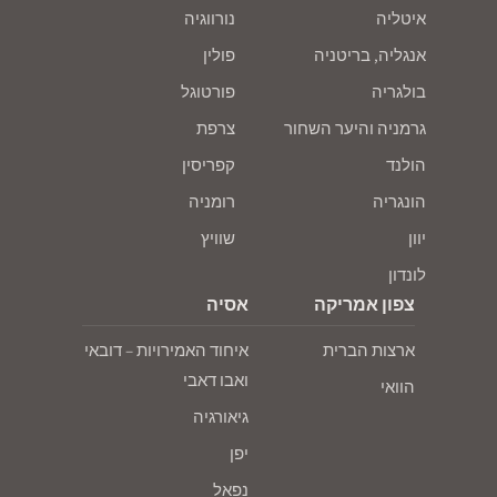
איטליה
נורווגיה
אנגליה, בריטניה
פולין
בולגריה
פורטוגל
גרמניה והיער השחור
צרפת
הולנד
קפריסין
הונגריה
רומניה
יוון
שוויץ
לונדון
צפון אמריקה
אסיה
ארצות הברית
איחוד האמירויות – דובאי
ואבו דאבי
הוואי
גיאורגיה
יפן
נפאל