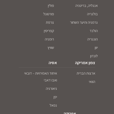
אנגליה, בריטניה
פולין
בולגריה
פורטוגל
גרמניה והיער השחור
צרפת
הולנד
קפריסין
הונגריה
רומניה
יוון
שוויץ
לונדון
צפון אמריקה
אסיה
ארצות הברית
איחוד האמירויות – דובאי
ואבו דאבי
הוואי
גיאורגיה
יפן
נפאל
אפריקה