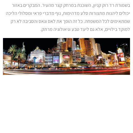
בשמורת רד רוק קניון, השוכנת במרחק קצר מהעיר. המבקרים באזור
יכולים ליהנות מתצורות סלע מדהימות, נוף מדברי פראי ומסלולי הליכה
שמתאימים לכל המשפחה. כל זה הופך את לאס וגאס והסביבה לא רק
למוקד בילויים, אלא גם ליעד טבע וגיאולוגיה מרתק.