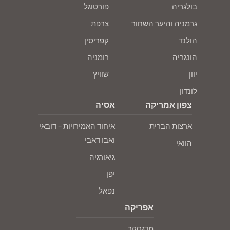
בולגריה
פורטוגל
גרמניה והיער השחור
צרפת
הולנד
קפריסין
הונגריה
רומניה
יוון
שוויץ
לונדון
צפון אמריקה
אסיה
ארצות הברית
איחוד האמירויות – דובאי
ואבו דאבי
הוואי
גיאורגיה
יפן
נפאל
אפריקה
מדגסקר