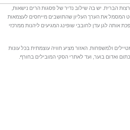
בצפון-מזרח ארצות הברית. יש בה שילוב נדיר של פסגות הרים נישאות,
 השומרות על קסם אמריקאי של פעם. המדינה ידועה במדיניות ה-"Live Free or Die" שלה (משפט המסמל את הערך העליון שהתושבים מייחסים לעצמאות
ות של הממשל בחיי הפרט), שבאה לידי ביטוי גם בהיעדר מס קניה (Sales Tax), עובדה שהופכת אותה לגן עדן לחובבי שופינג המגיעים ליהנות ממרכזי
White ), המהווה את המוקד התיירותי המרכזי למטיילים ולמשפחות. האזור מציע חוויה עוצמתית בכל עונות
ם ואדום בוער, ועד לאתרי הסקי המובילים בחורף.