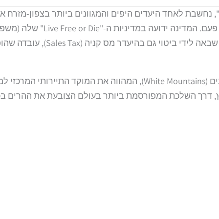
New ), המכונה "מדינת הגרניט", נחשבת לאחד היעדים היפים והמגוונים ביותר 
אגמים צלולים ועיירות ציוריות
אישית, חירות פוליטית ואי-התערב
גולת הכותרת של ניו המפשייר היא ללא ספק רכס ההרים הלבנים (Mountains
 דרך השלכת המפורסמת ביותר בעולם הצובעת את ההרים בכתו