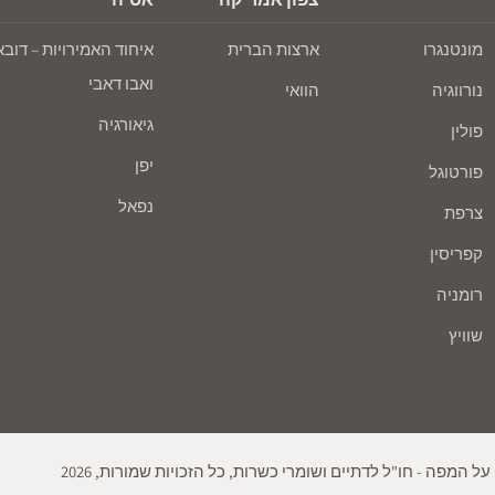
מונטנגרו
ארצות הברית
איחוד האמירויות – דובא
ואבו דאבי
נורווגיה
הוואי
גיאורגיה
פולין
יפן
פורטוגל
נפאל
צרפת
קפריסין
רומניה
שוויץ
ל המפה - חו"ל לדתיים ושומרי כשרות, כל הזכויות שמורות, 2026