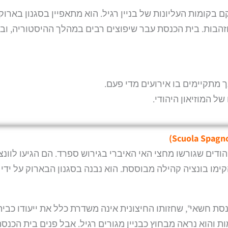
בקומות העליונות של בניין רגיל. הוא מתאפיין בסגנון בארוק
מוזהבות. בית הכנסת עבר שיפוצים רבים במהלך ההיסטוריה, וב
 מתקיימים בו אירועים מדי פעם.
ל המוזיאון היהודי.
)
Scuola Spagno
ספרדי נוסד בשנת 1580 על ידי יהודים שגורשו מחצי האי האיברי בגירוש ספרד. הם הגיעו לוונ
ימו בונציה קהילה מבוססת. הוא נבנה בסגנון הבארוק על ידי
סת חשאי", שחזותו החיצונית אינה משדרת כלל את ייעודו כבית
ת והוא נראה מבחוץ כבניין מגורים רגיל. אבל פנים בית הכנס