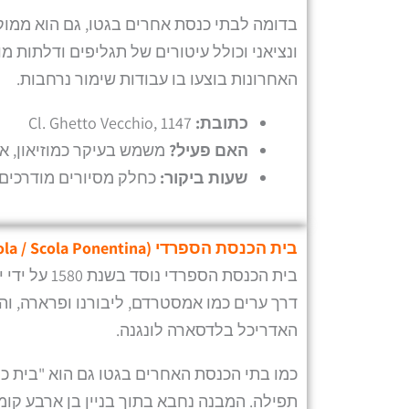
בדומה לבתי כנסת אחרים בגטו, גם הוא ממוקם 
ונציאני וכולל עיטורים של תגליפים ודלתות 
האחרונות בוצעו בו עבודות שימור נרחבות.
כתובת:
Cl. Ghetto Vecchio, 1147
האם פעיל?
משמש בעיקר כמוזיאון, אך
שעות ביקור:
כחלק מסיורים מודרכים ש
בית הכנסת הספרדי (
la / Scola Ponentina
בית הכנסת ה
דרך ערים כמו אמסטרדם, ליבורנו ופרארה, והק
האדריכל בלדסארה לונגנה.
כמו בתי הכנסת האחרים בגטו גם הוא "בית כנ
תפילה. המבנה נחבא בתוך בניין בן ארבע קומו