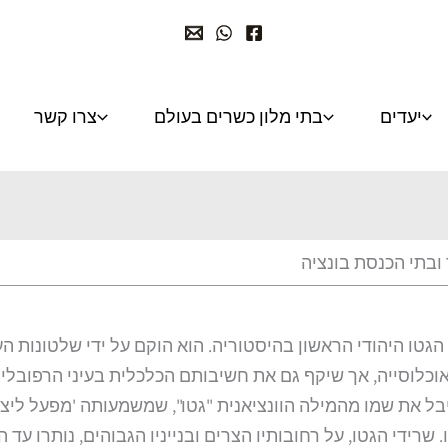
יעדים
בתי מלון כשרים בעולם
צרו קשר
הגטו היהודי, בית חב"ד ובתי הכנסת בונציה
 ובתי הכנסת בונציה
הודי של ונציה, שהוקם בשנת 1516, הוא הגטו היהודי הראשון בהיסטוריה. הוא הוקם על ידי שלטונות 
כלוסייה, אך שיקף גם את חשיבותם הכלכלית בעיני הרפובלי
קיבל את שמו מהמילה הוונציאנית "גטו", שמשמעותה 'מפעל ליצ
ידי הגטו, על רחובותיו הצרים ובנייניו הגבוהים, נותרו עד ה