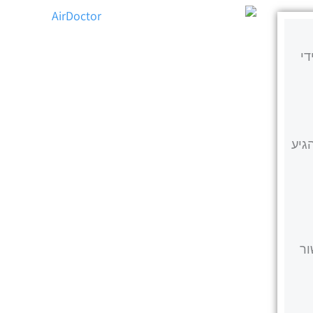
 על ידי
להגיע
ור