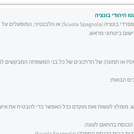
 היהודי בונציה
כדי להירשם לתפילה בשבת בבית הכנסת הספרדי בונציה (Scuola Spagnola) או הלבנטיני, המופעלים
ישום ביטחוני מראש.
עליכם לשלוח צילום ברור (בפורמט PDF או תמונה) של הדרכונים של כל בני המשפחה המבקשים 
ם הבאות:
פחות 48 שעות מראש. מומלץ לעשות זאת מוקדם ככל האפשר כדי להבטיח את איש
 הכנסת בהתאם לעונה:
ית הכנסת הספרדי (Scuola Spagnola).