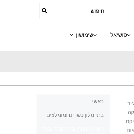
Search
for:
סושיאל
שימושון
ראשי
העיר
קה
בתי מלון כשרים ומומלצים
יקת
הגטו היהודי, בית חב"ד ובתי
יום