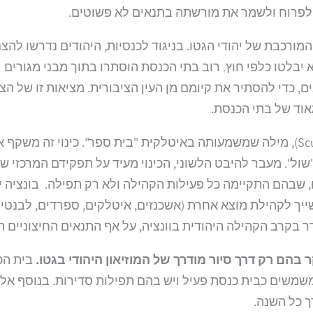
לפרוח ולשמר את מורשתה בתנאים לא פשוטים.
ורכבת של יהודי הגטו. בניגוד לכנסיות, היהודים נדרשו להצנ
יבלטו כלפי חוץ. רוב בתי הכנסת הוסתרו בתוך מבני מגורים
ם, כדי להסתיר את קיומם מן העין הציבורית. מציאות זו של הצ
אוד של בתי הכנסת.
הכינוי המקומי לבתי הכנסת היה "סקולה" (Scuola), מילה שמשמעותה באיטלקית "בית ספר". כינוי זה משקף
ול". מעבר להיבט הלשוני, הכינוי מעיד על תפקידם המרכזי ש
, שבהם התקיימה כל פעילות הקהילה ולא רק תפילה. בונציה 
יך לקהילת מוצא אחרת (אשכנזים, איטלקים, ספרדים, לבנטינ
 בקרב הקהילה היהודית בוונציה, על אף התנאים החיצוניים ה
 בהם רק דרך סיור מודרך של המוזיאון היהודי בגטו.
בית הכ
שמשים כבית כנסת פעיל ויש בהם תפילות סדירות. בנוסף אלי
ך כל השנה.