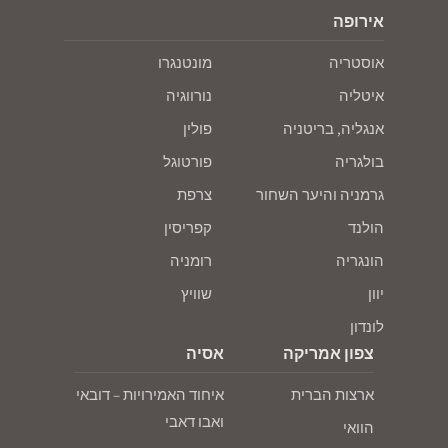
אירופה
אוסטריה
מונטנגרו
איטליה
נורווגיה
אנגליה, בריטניה
פולין
בולגריה
פורטוגל
גרמניה והיער השחור
צרפת
הולנד
קפריסין
הונגריה
רומניה
יוון
שוויץ
לונדון
צפון אמריקה
אסיה
ארצות הברית
איחוד האמירויות – דובאי
ואבו דאבי
הוואי