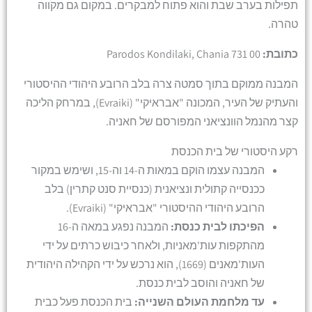
תפילות בערב שבת והוא פתוח למבקרים. במקום גם מקווה
טהרה.
כתובת:
Parodos Kondilaki, Chania 731 00
המבנה ממוקם בתוך סמטה צרה בלב הרובע היהודי ההיסטורי
והעתיק של העיר, המכונה "אבראיקי" (Evraiki), במרחק הליכה
קצר מהנמל הוונציאני המפורסם של חאניה.
רקע היסטורי של בית הכנסת
המבנה עצמו הוקם במאות ה-14 וה-15, ושימש במקור
ככנסייה קתולית ונציאנית (כנסיית סנט קתרין) בלב
הרובע היהודי ההיסטורי "אבראיקי" (Evraiki).
הפיכתו לבית כנסת:
המבנה נפגע במאה ה-16
מהתקפות עות'מאניות, ולאחר כיבוש כרתים על ידי
העות'מאנים (1669), הוא נרכש על ידי הקהילה היהודית
של חאניה והוסב לבית כנסת.
עד מלחמת העולם השנייה:
בית הכנסת פעל כבית