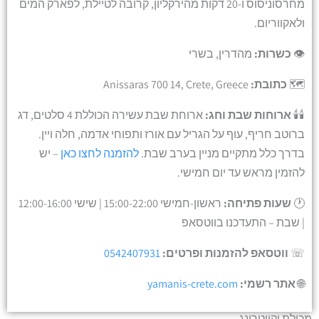
מחרסוניסוס ו-20 דקות מהירקליון, קרובה לטיילת, לפארק המים
ולאקווריום.
👁️
כשרות:
מהדרין, בשרי
🗺️
כתובת:
Anissaras 700 14, Crete, Greece
🕯️🕯️
ארוחות שבת וחג:
ארוחת שבת עשירה הכוללת 4 סלטים, דג
ברוטב חריף, עוף על הגריל עם אורז ותפוחי אדמה, חלה ויין.
בדרך כלל מתקיים מניין בערב שבת.
להזמנה לחצו כאן
– יש
להזמין מראש עד יום חמישי.
🕐
שעות פתיחה:
ראשון-חמישי 15:00-22:00 | שישי 12:00-16:00
| שבת – התעדכנו בווטסאפ
☏
ווטסאפ להזמנות ופרטים:
0542407931
🌐
אתר רשמי:
yamanis-crete.com
מכולת וקייטרינג