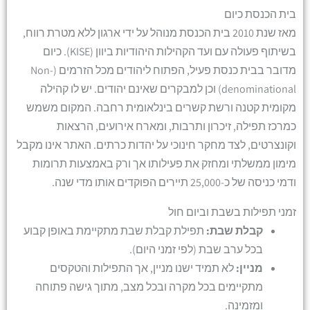
בית הכנסת כיום
מאז שנת 2010 בית הכנסת מנוהל על ידי ארגון ללא מטרת רווח,
בשיתוף פעולה עם ועד הקהילות היהודיות ביוון (KISE). כיום
מדובר בבית כנסת פעיל, הפתוח ליהודים מכל הזרמים (Non-
denominational) וכן למבקרים שאינם יהודים. יש לו קהילה
מקומית קטנה ורשת קשרים בינלאומית רחבה. המקום משמש
כמרכז תפילה, זיכרון ותרבות, ומארח אירועים, הרצאות
וקונצרטים, לצד מחקר חינוכי על יהדות כרתים. האתר אינו מקבל
מימון ממשלתי ומחזק את פעילותו אך ורק באמצעות תרומות
ודמי כניסה של כ-25,000 תיירים הפוקדים אותו מדי שנה.
זמני תפילות בשבת וביום חול
קבלת שבת:
תפילת קבלת שבת מתקיימת באופן קבוע
בכל ערב שבת (לפי זמני היום).
מניין:
לא תמיד ישנו מניין, אך התפילות והטקסים
מתקיימים בכל מקרה ובכל מצב, מתוך גישה פתוחה
ומזמינה.