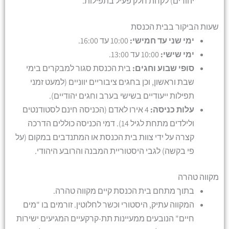
יהודים) לקחת חלק פעיל בתפילות.
שעות הביקור בבית הכנסת
ימי שני עד חמישי:
10:00 עד 16:00.
ימי שישי:
10:00 עד 13:00.
סופי שבוע וחגים:
בית הכנסת סגור למבקרים בימי
שבת וראשון, וכן בחגים ציבוריים יווניים (למעט זמני
תפילות ייעודיים בשישי בערב וחגים יהודיים).
עלות כניסה:
4 אירו לאדם (הכניסה חינם לסטודנטים
ולילדים מתחת לגיל 14). דמי הכניסה כוללים הדרכה
קצרה על ידי צוות בית הכנסת או המתנדבים במקום (על
פי בקשה) לגבי היסטוריית המבנה והרובע היהודי.
מקווה טהרה
בתוך מתחם בית הכנסת קיים מקווה טהרה.
המקווה עתיק, היסטורי וכשר לחלוטין. זורמים בו "מים
חיים" הנובעים ממעיינות תת-קרקעיים המגיעים ישירות