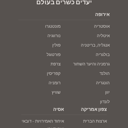
יעדים כשרים בעולם
אירופה
אוסטריה
מונטנגרו
איטליה
נורווגיה
אנגליה, בריטניה
פולין
בולגריה
פורטוגל
גרמניה והיער השחור
צרפת
הולנד
קפריסין
הונגריה
רומניה
יוון
שוויץ
לונדון
צפון אמריקה
אסיה
ארצות הברית
איחוד האמירויות – דובאי