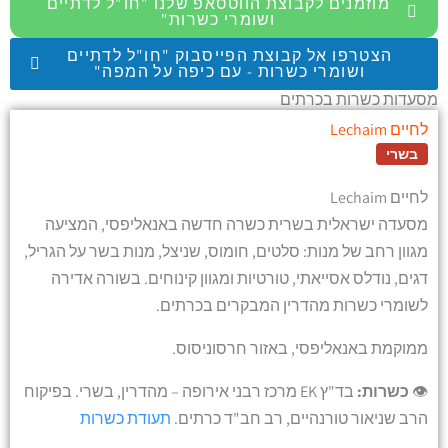
מוזמנים לקבוצת הווטסאפ שלנו "חו"ל לדתיים
ושומרי כשרות"
הצטרפו אל קבוצת הפייסבוק "חו"ל לדתיים
ושומרי כשרות - עם כיפה על המפה"
מסעדות כשרות בכרתים
לחיים Lechaim
בשרי
לחיים Lechaim
מסעדה ישראלית בשרית כשרה חדשה באנאליפסי, המציעה
מגוון רחב של מנות: סלטים, חומוס, שניצל, מנות בשר על הגריל,
דגים, נודלס אסייאתי, טורטיות ומגוון קינוחים. בשורה אדירה
לשומרי כשרות מהדרין המבקרים בכרתים.
ממוקמת באנאליפסי, באזור חרסוניסוס.
👁️
כשרות:
בד"ץ EK מרכז רבני אירופה – מהדרין, בשרי. בפיקוח
הרב שניאור טורנהיים, רב חב"ד כרתים.
תעודת כשרות