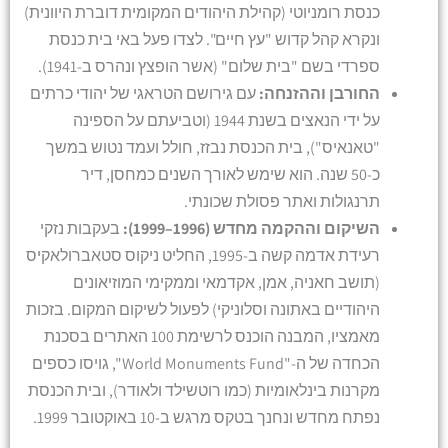
כנסת רומניוטי (קהילת היהודים המקומית דוברת היוונית)
ונקרא קהל קדוש "עץ חיים". לצדו פעל באי בית כנסת
ספרדי בשם "בית שלום" (אשר הופצץ ונהרס ב-1941).
החורבן וההזנחה:
עם גירושם הטראגי של יהודי כרתים
על ידי הנאצים בשנת 1944 (וטביעתם על הספינה
"טאנאיס"), בית הכנסת נבזז, חולל ועמד נטוש במשך
כ-50 שנה. הוא שימש לאורך השנים כמחסן, דיר
תרנגולות ואתר פסולת שכונתי.
השיקום וההקמה מחדש (1996–1999):
בעקבות נזקי
רעידת אדמה קשה ב-1995, החליט ניקוס סטאברולאקיס
(תושב חאניה, אמן, אקדמאי וממקימי המוזיאונים
היהודיים באתונה וסלוניקי) לפעול לשיקום המקום. בזכות
מאמציו, המבנה הוכנס לרשימת 100 האתרים בסכנת
הכחדה של ה-"World Monuments Fund", גויסו כספים
מקרנות בינלאומיות (כמו רוטשילד ולאודר), ובית הכנסת
נפתח מחדש ונחנך בטקס מרגש ב-10 באוקטובר 1999.