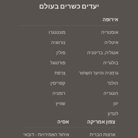
יעדים כשרים בעולם
אירופה
אוסטריה
מונטנגרו
איטליה
נורווגיה
אנגליה, בריטניה
פולין
בולגריה
פורטוגל
גרמניה והיער השחור
צרפת
הולנד
קפריסין
הונגריה
רומניה
יוון
שוויץ
לונדון
צפון אמריקה
אסיה
ארצות הברית
איחוד האמירויות – דובאי