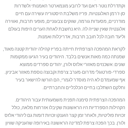
וקתדרלת נוטר-דאם ועד לרובע מונמארטר האמנותי ולשדרות
סן-ז’רמן האלגנטיות. פריז משלבת היסטוריה עשירה עם חיים
מודרניים, מסעדות גורמה, שווקים צבעוניים, מופעי תרבות, ואווירה
אלגנטית שאין שנייה לה. היא נחשבת לאחת הערים היפות בעולם
וליעד חובה לכל חובב תרבות, אדריכלות ואמנות.
לקראת המהפכה הצרפתית חייתה בפריז קהילה יהודית קטנה מאוד,
שמנתה כמה מאות אנשים בלבד. היהודים בעיר הגיעו ממקומות
שונים: אשכנזים מאזורי אלזס ולורן, יהודים ספרדים ממוצא
ספרדי-פורטוגלי מדרום-מערב צרפת וקבוצה נוספת מאזור אביניון.
אף שמעמדם לא היה מוסדר לגמרי, הם הורשו להישאר בעיר
וחלקם השתלבו בחיים הכלכליים והחברתיים.
המהפכה הצרפתית סימנה תפנית משמעותית עבור היהודים.
הקהילות הספרדיות היו הראשונות שקיבלו אזרחות מלאה, כולל
זכויות פוליטיות, ולאחר זמן קצר הוענקו זכויות דומות גם ליהודי אלזס
ולורן. בכך הפכה צרפת למדינה הראשונה באירופה שהעניקה שוויון