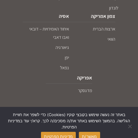
לונדון
צפון אמריקה
אסיה
ארצות הברית
איחוד האמירויות – דובאי
ואבו דאבי
הוואי
גיאורגיה
יפן
נפאל
אפריקה
מדגסקר
באתר זה נעשה שימוש בקובצי קוקיז (Cookies) כדי לשפר את חוויית
הגלישה. בהמשך השימוש באתר את/ה מסכים/ה לכך. קרא/י עוד במדיניות
הפרטיות.
© עם כיפה על המפה - חו"ל לדתיים ושומרי כשרות, כל הזכויות שמורות, 2026
מאשר/ת
מדיניות הפרטיות