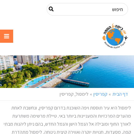
ילוג
Search
תוכן
for:
עם כיפה על
המפה
לימסול, קפריסין
דף הבית
קפריסין
לימסול, קפריסין
לימסול היא עיר תוססת ויפה השוכנת בדרום קפריסין, ונחשבת לאחת
מהערים המרכזיות והמעניינות ביותר באי. טיילת מרשימה משתרעת
לאורך החוף ומובילה אל הנמל הישן והנמל החדש, בהם ניתן ליהנות מבתי
קפה, מסעדות, חנויות יוקרה ואווירה קיצית נינוחה. לימסול מתהדרת