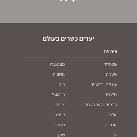
יעדים כשרים בעולם
אירופה
אוסטריה
מונטנגרו
איטליה
נורווגיה
אנגליה, בריטניה
פולין
בולגריה
פורטוגל
גרמניה והיער השחור
צרפת
הולנד
קפריסין
הונגריה
רומניה
יוון
שוויץ