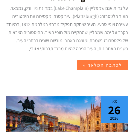
על גדות אגם שמפליין (Lake Champlain) במדינת ניו יורק, נמצאת
העיר פלטסבורג (Plattsburgh). עיר קטנה ומקסימה עם היסטוריה
עשירה ויופי טבעי. העיר שיחקה תפקיד מרכזי במלחמת 1812, במיוחד
בקרב על ימת שמפליין שהתקיים מול חופי העיר. ההיסטוריה הצבאית
של פלטסבורג נשמרת ומוצגת באתרי מורשת שונים ברחבי העיר.
בשנים האחרונות, העיר הפכה להיות מרכז תרבותי אזורי,
לכתבה המלאה »
מילאנו
מאי
26
2026