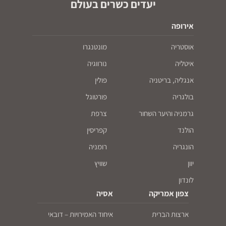
יעדים כשרים בעולם
אירופה
אוסטריה
מונטנגרו
איטליה
נורווגיה
אנגליה, בריטניה
פולין
בולגריה
פורטוגל
גרמניה והיער השחור
צרפת
הולנד
קפריסין
הונגריה
רומניה
יוון
שוויץ
לונדון
צפון אמריקה
אסיה
ארצות הברית
איחוד האמירויות – דובאי