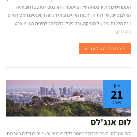
הממחישים את עוצמתה של האימפריה ההבסבורגית, ברחובותיה
האלגנטיים, שדרותיה רחבות הידיים ובתי הקפה הווינאיים המסורתיים.
וינה היא גם עיר של מוזיקה, ובה פעלו גדולי המלחינים כגון מוצרט
ובטהובן,
לכתבה המלאה »
לוס
אוק
אנג'לס
21
2025
לוס אנג'לס
לוס אנג'לס, העיר הגדולה ביותר בקליפורניה והשנייה בגודלה בארצות