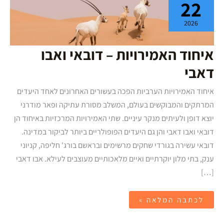
22
–
דובאי
ואבו
2026
דאבי
איחוד האמירויות – דובאי ואבו
דאבי
איחוד האמירויות הערביות הפכה בעשורים האחרונים לאחד היעדים
המרתקים והמבוקשים בעולם, המשלב מסורת עתיקה ופאר מודרני
יוצא דופן ולעיתים מנקר עיניים. שתי האמירויות המרכזיות באיחוד הן
דובאי ואבו דאבי והן גם היעדים הפופולריים ביותר לביקור במדינה.
דובאי עשירה בגורדי שחקים מרשימים ובראשם בורג' חליפה, קניוני
ענק, בתי מלון יוקרתיים ואיים מלאכותיים מעוצבים לעילא. אבו דאבי
[…]
לכתבה המלאה »