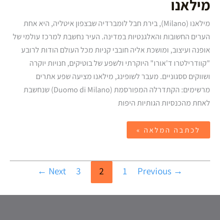
מילאנו
מילאנו (Milano), בירת חבל לומברדיה שבצפון איטליה, היא אחת
הערים החשובות והאלגנטיות במדינה. העיר נחשבת למרכז עולמי של
אופנה ועיצוב, ומושכת אליה חובבי קניות מכל העולם הודות לרובע
"קוודרילטרו ד'אורו" היוקרתי ולשפע של בוטיקים, חנויות יוקרה
ושווקים ססגוניים. מעבר לשופינג, מילאנו מציעה שפע אתרים
מרשימים: הקתדרלה המפורסמת (Duomo di Milano) שנחשבת
לאחת מהכנסיות הגותיות היפות
לכתבה המלאה »
←
Next
3
2
1
Previous
→