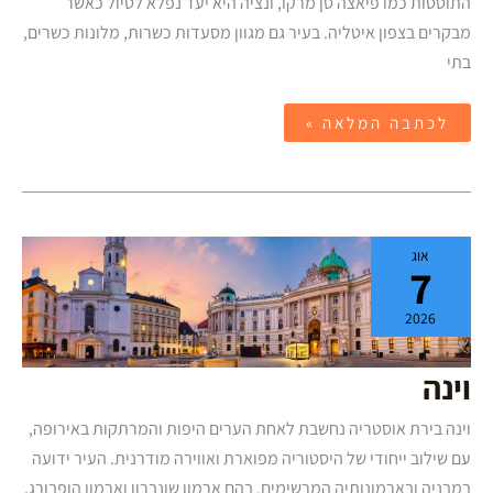
התוססות כמו פיאצה סן מרקו, ונציה היא יעד נפלא לטיול כאשר
מבקרים בצפון איטליה. בעיר גם מגוון מסעדות כשרות, מלונות כשרים,
בתי
לכתבה המלאה »
וינה
אוג
7
2026
וינה
וינה בירת אוסטריה נחשבת לאחת הערים היפות והמרתקות באירופה,
עם שילוב ייחודי של היסטוריה מפוארת ואווירה מודרנית. העיר ידועה
במבניה ובארמונותיה המרשימים, בהם ארמון שונברון וארמון הופבורג,