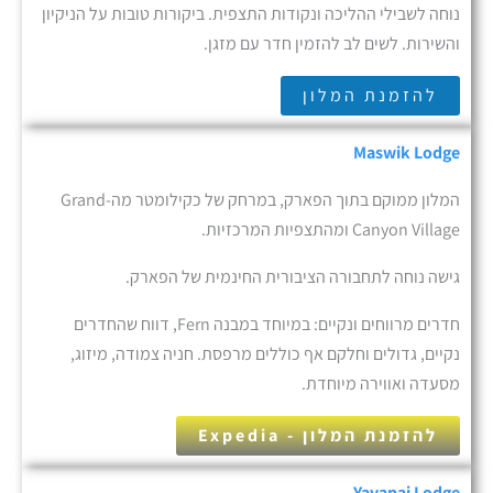
נוחה לשבילי ההליכה ונקודות התצפית. ביקורות טובות על הניקיון
והשירות. לשים לב להזמין חדר עם מזגן.
להזמנת המלון
Maswik Lodge
המלון ממוקם בתוך הפארק, במרחק של כקילומטר מה-Grand
Canyon Village ומהתצפיות המרכזיות.
גישה נוחה לתחבורה הציבורית החינמית של הפארק.
חדרים מרווחים ונקיים: במיוחד במבנה Fern, דווח שהחדרים
נקיים, גדולים וחלקם אף כוללים מרפסת. חניה צמודה, מיזוג,
מסעדה ואווירה מיוחדת.
להזמנת המלון - Expedia
Yavapai Lodge