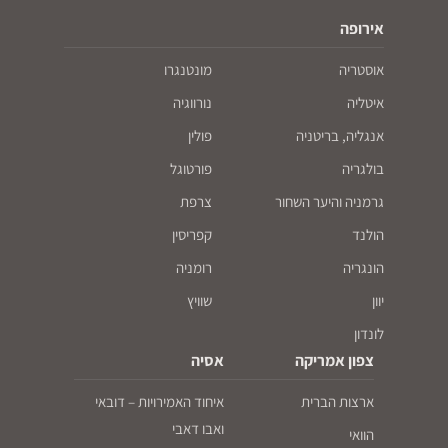
אירופה
אוסטריה
מונטנגרו
איטליה
נורווגיה
אנגליה, בריטניה
פולין
בולגריה
פורטוגל
גרמניה והיער השחור
צרפת
הולנד
קפריסין
הונגריה
רומניה
יוון
שוויץ
לונדון
צפון אמריקה
אסיה
ארצות הברית
איחוד האמירויות – דובאי
ואבו דאבי
הוואי