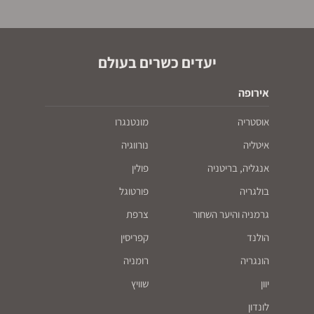
יעדים כשרים בעולם
אירופה
אוסטריה
מונטנגרו
איטליה
נורווגיה
אנגליה, בריטניה
פולין
בולגריה
פורטוגל
גרמניה והיער השחור
צרפת
הולנד
קפריסין
הונגריה
רומניה
יוון
שוויץ
לונדון