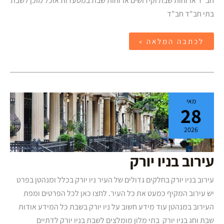
חב"ד ארוחות שבת וקידושים ארוחות שבת במסעדות אוכל מוכן לשבת
בתי חב"ד חב"ד
לכתבה המלאה »
עירוב
מאי
בניו
28
יורק
2026
עירוב בניו יורק
עירוב בניו יורק בחלקים גדולים של העיר ניו יורק בכלל ומנהטן בפרט
יש עירוב המקיף כמעט את כל העיר. לחצו כאן לכל הפרטים ומפת
העירוב במנהטן עוד מידע חשוב על ניו יורק בשבת כל המידע אודות
שבת וחג בניו יורק בתי מלון מומלצים לשבת בניו יורק לדתיים