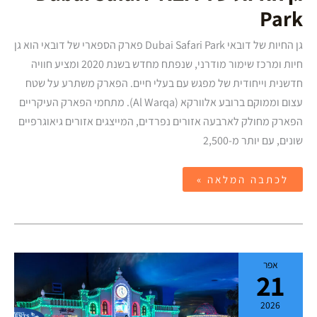
Park
גן החיות של דובאי Dubai Safari Park פארק הספארי של דובאי הוא גן
חיות ומרכז שימור מודרני, שנפתח מחדש בשנת 2020 ומציע חוויה
חדשנית וייחודית של מפגש עם בעלי חיים. הפארק משתרע על שטח
עצום וממוקם ברובע אלוורקא (Al Warqa). מתחמי הפארק העיקריים
הפארק מחולק לארבעה אזורים נפרדים, המייצגים אזורים גיאוגרפיים
שונים, עם יותר מ-2,500
לכתבה המלאה »
קידזניה
אפר
דובאי
21
KidZania
Dubai
2026