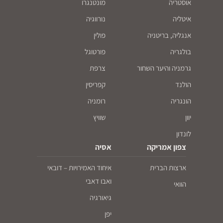
אוסטריה
מונטנגרו
איטליה
נורווגיה
אנגליה, בריטניה
פולין
בולגריה
פורטוגל
גרמניה והיער השחור
צרפת
הולנד
קפריסין
הונגריה
רומניה
יוון
שוויץ
לונדון
צפון אמריקה
אסיה
ארצות הברית
איחוד האמירויות – דובאי
ואבו דאבי
הוואי
גיאורגיה
יפן