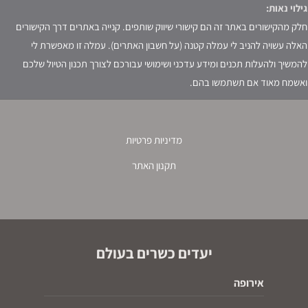
גילוי נאות:
חלק מהקישורים באתר זה הם קישורי שיווק שותפים. קנייה באתרים דרך הקישורים
האלה עשויה להניב לי עמלה קטנה (על חשבון האתרים). עמלה זו מאפשרת לי
להמשיך ולהעלות תכנים ומידע עדכני ושימושי עבורכם לצורך תכנון הטיול שלכם
ואשמח מאוד אם תשתמשו בהם.
מדיניות פרטיות
תקנון האתר
יעדים כשרים בעולם
אירופה