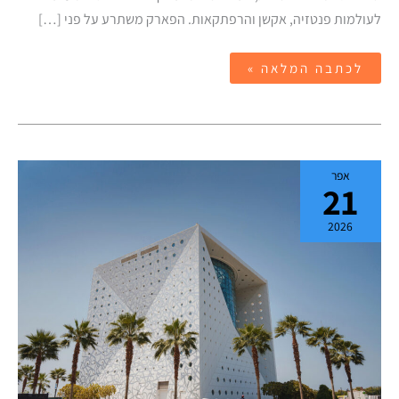
לעולמות פנטזיה, אקשן והרפתקאות. הפארק משתרע על פני […]
לכתבה המלאה »
כוכב
אפר
הלכת
21
הירוק
The
Green
2026
Planet
דובאי