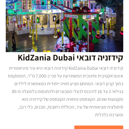
קידזניה דובאי KidZania Dubai
קידזניה דובאי KidZania Dubai קידזניה דובאי היא עיר מיניאטורית
אינטראקטיבית וחינוכית המשתרעת על פני כ-7,000 מ"ר, הממוקמת
בתוך קניון דובאי. המתחם מציע חוויה ייחודית המאפשרת לילדים
בגילאי 2 עד 16 להיכנס לנעלי המבוגרים ולהתנסות בלמעלה מ-80
מקצועות שונים. הקונספט והחוויה הקונספט של קידזניה הוא
סימולציה מציאותית של עיר, הכוללת רחובות, מבנים, כלי רכב,
ומערכת כלכלית