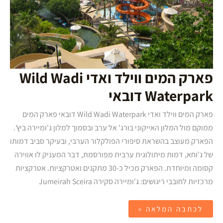
פארק המים ווילד ואדי Wild Wadi
Waterpark דובאי
פארק המים ווילד ואדי Wild Wadi Waterpark דובאי פארק המים
ממוקם מול המלון האייקוני בורג' אל ערב ובסמוך למלון ג'ומיירה ביץ'.
הפארק מעוצב בהשראת סיפורי הפולקלור הערבי, ובעיקר סביב דמותו
של ג'וחא, דמות מיתולוגית ערבית מפורסמת, דבר המעניק לו אווירה
קסומה ומיוחדת. הפארק מכיל כ-30 מתקנים ואטרקציות. אטרקציות
מרכזיות לחובבי ריגושים: ג'ומיירה סקירה Jumeirah Sceira
לכתבה המלאה »