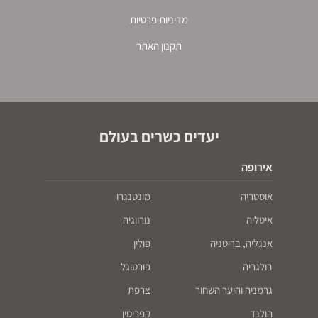
מדיניות פרטיות
תקנון האתר
יעדים כשרים בעולם
אירופה
אוסטריה
מונטנגרו
איטליה
נורווגיה
אנגליה, בריטניה
פולין
בולגריה
פורטוגל
גרמניה והיער השחור
צרפת
הולנד
קפריסין