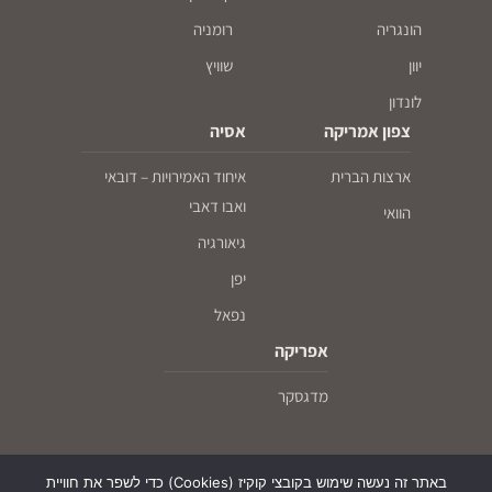
הונגריה
רומניה
יוון
שוויץ
לונדון
צפון אמריקה
אסיה
ארצות הברית
איחוד האמירויות – דובאי
ואבו דאבי
הוואי
גיאורגיה
יפן
נפאל
אפריקה
מדגסקר
באתר זה נעשה שימוש בקובצי קוקיז (Cookies) כדי לשפר את חוויית