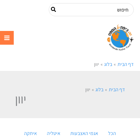
ילוג
Filter
Search
תוכן
posts
for:
by
עם כיפה על
category
המפה
דף הבית
בלוג
יוון
דף הבית
בלוג
יוון
יוון
הכל
אגמי האצבעות
איטליה
איתקה