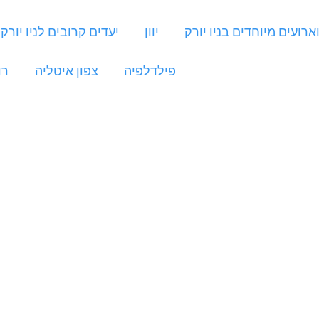
ארועים מיוחדים בניו יורק
יוון
יעדים קרובים לניו יורק
פילדלפיה
צפון איטליה
רו
מנ
מני
יו
אל
אגמ
מפ
הנ
דר
הצעה
אג
הא
דרך 
וא