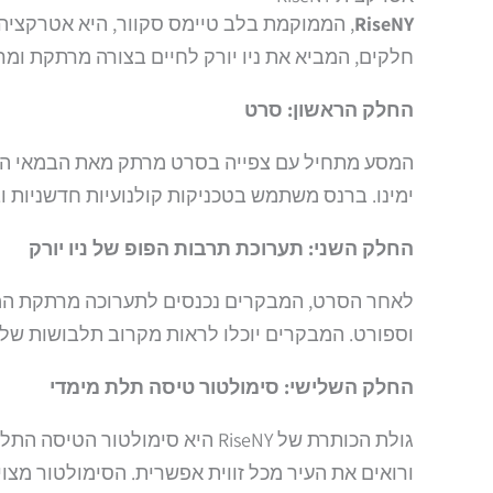
RiseNY
, הממוקמת בלב טיימס סקוור, היא אטרקציה 
חלקים, המביא את ניו יורק לחיים בצורה מרתקת ומר
החלק הראשון: סרט
המסע מתחיל עם צפייה בסרט מרתק מאת הבמאי הנוד
ימינו. ברנס משתמש בטכניקות קולנועיות חדשניות 
החלק השני: תערוכת תרבות הפופ של ניו יורק
לאחר הסרט, המבקרים נכנסים לתערוכה מרתקת המוקדש
וספורט. המבקרים יוכלו לראות מקרוב תלבושות של כ
החלק השלישי: סימולטור טיסה תלת מימדי
גולת הכותרת של RiseNY היא סי
ורואים את העיר מכל זווית אפשרית. הסימולטור מצ