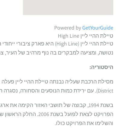
Powered by
GetYourGuide
טיילת ההיי ליין High Line
נטושה, ומציעה למבקרים בה נוף מרהיב של העיר, צמח
היסטוריה:
District). עם ירידת כמות הנוסעים והסחורה, נסגרה המסילה בשנת 1980. לאורך השנים, עלו הצעות רבות לשימוש חוזר במבנה הנטוש, אך אף אחת מהן לא יצאה לפועל.
בשנת 1994, קבוצה של תושבי האזור הקימה א
והשלימו את הפרויקט כולו.