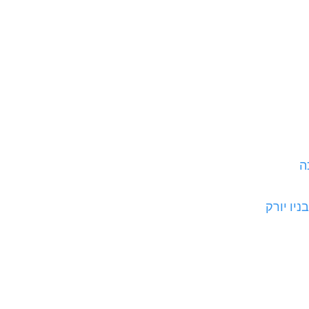
ה
יו יורק