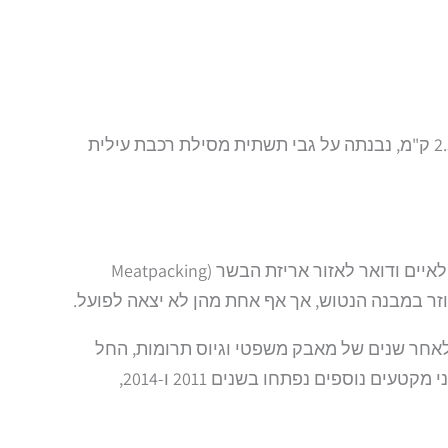
טיילת ההיי ליין (High Line) היא פארק ציבורי ייחודי הממוקם בדרום מערב מנהטן, ניו יורק. הטיילת, באורך של כ-2.33 ק"מ, נבנתה על גבי תשתית מסילת רכבת עילית
מסילת הרכבת שעליה נבנתה טיילת ההיי ליין פעלה בין השנים 1934 ל-1980. היא שימשה להובלת בשר, תוצרים חקלאיים ודואר לאזור אריזת הבשר (Meatpacking
רי. לאחר שנים של מאבק משפטי וגיוס תרומות, החל
הפרויקט לצאת לפועל בשנת 2006. החלק הראשון של הטיילת, באורך של כ-800 מטר, נפתח לציבור בשנת 2009. שני מקטעים נוספים נפתחו בשנים 2011 ו-2014,