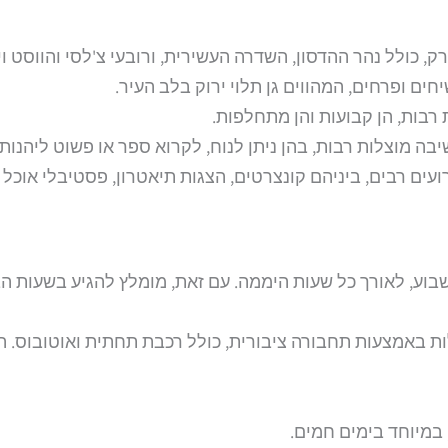
ק, כולל נהר ההדסון, השדרה העשירית, ורובעי צ'לסי והווסט ויל
ים ופרחים, המהווים גן תלוי ירוק בלב העיר.
רבות, הן קבועות והן מתחלפות.
יבה מוצלות רבות, בהן ניתן לנוח, לקרוא ספר או פשוט ליהנות 
ים רבים, ביניהם קונצרטים, הצגות תיאטרון, פסטיבלי אוכל ו
י ליין פתוחה 7 ימים בשבוע, לאורך כל שעות היממה. עם זאת, מומלץ להגי
קלות באמצעות תחבורה ציבורית, כולל רכבת תחתית ואוטובוס. 
במיוחד בימים חמים.