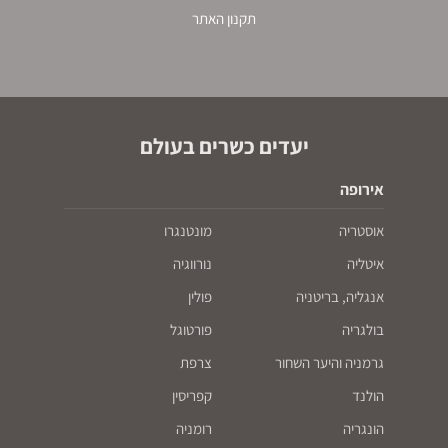
תקנון האתר
יעדים כשרים בעולם
אירופה
אוסטריה
מונטנגרו
איטליה
נורווגיה
אנגליה, בריטניה
פולין
בולגריה
פורטוגל
גרמניה והיער השחור
צרפת
הולנד
קפריסין
הונגריה
רומניה