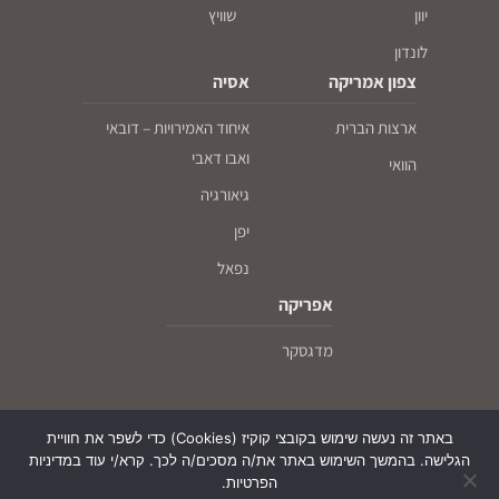
יוון
שוויץ
לונדון
צפון אמריקה
אסיה
ארצות הברית
איחוד האמירויות – דובאי
ואבו דאבי
הוואי
גיאורגיה
יפן
נפאל
אפריקה
מדגסקר
באתר זה נעשה שימוש בקובצי קוקיז (Cookies) כדי לשפר את חוויית
הגלישה. בהמשך השימוש באתר את/ה מסכים/ה לכך. קרא/י עוד במדיניות
הפרטיות.
© עם כיפה על המפה - חו"ל לדתיים ושומרי כשרות, כל הזכויות שמורות, 2026