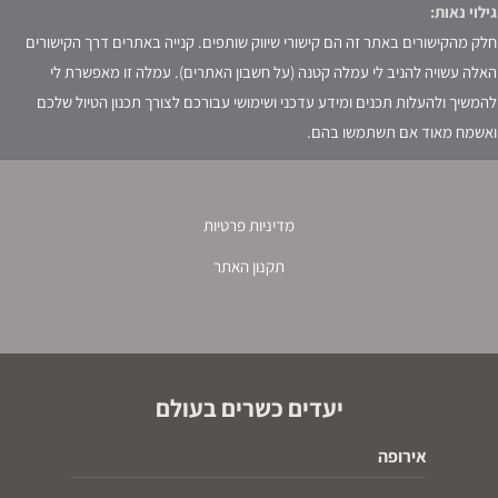
גילוי נאות:
חלק מהקישורים באתר זה הם קישורי שיווק שותפים. קנייה באתרים דרך הקישורים
האלה עשויה להניב לי עמלה קטנה (על חשבון האתרים). עמלה זו מאפשרת לי
להמשיך ולהעלות תכנים ומידע עדכני ושימושי עבורכם לצורך תכנון הטיול שלכם
ואשמח מאוד אם תשתמשו בהם.
מדיניות פרטיות
תקנון האתר
יעדים כשרים בעולם
אירופה