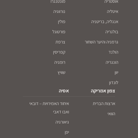
אוסטריה
מונטנגרו
איטליה
נורווגיה
אנגליה, בריטניה
פולין
בולגריה
פורטוגל
גרמניה והיער השחור
צרפת
הולנד
קפריסין
הונגריה
רומניה
יוון
שוויץ
לונדון
צפון אמריקה
אסיה
ארצות הברית
איחוד האמירויות – דובאי
ואבו דאבי
הוואי
גיאורגיה
יפן