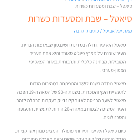
סיאטל – שבת ומסעדות כשרות
סיאטל – שבת ומסעדות כשרות
מאת
יעל אביטל
/
כתיבת תגובה
סיאטל היא עיר גדולה במדינת וושינגטון שבארצות הברית.
העיר שוכנת על מפרץ פיוג'ט סאונד והיא אחת הערים
המובילות מבחינה כלכלית ותרבותית באזור הפאסיפי
הצפון-מערבי.
סיאטל נוסדה בשנת 1852 והתפתחה במהירות הודות
לתעשיית העץ והמכרות. בשנות ה-90 של המאה ה-19 הפכה
סיאטל לשער הכניסה לאזור קלונדייק בעקבות הבהלה לזהב.
העיר המשיכה לצמוח במאה ה-20 הודות לתעשיית התעופה
והטכנולוגיה.
כיום סיאטל היא יעד תיירותי פופולרי המציע מגוון אטרקציות.
הנמל העתיק של העיר עבר שיקום וכעת מאכלס מסעדות,