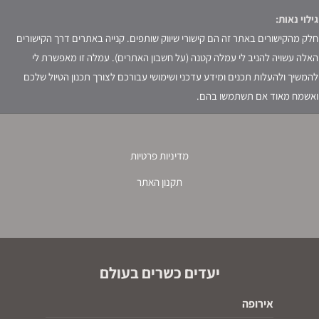
גילוי נאות:
חלק מהקישורים באתר זה הם קישורי שיווק שותפים. קנייה באתרים דרך הקישורים
האלה עשויה להניב לי עמלה קטנה (על חשבון האתרים). עמלה זו מאפשרת לי
להמשיך ולהעלות תכנים ומידע עדכני ושימושי עבורכם לצורך תכנון הטיול שלכם
ואשמח מאוד אם תשתמשו בהם.
מדיניות פרטיות
תקנון האתר
יעדים כשרים בעולם
אירופה