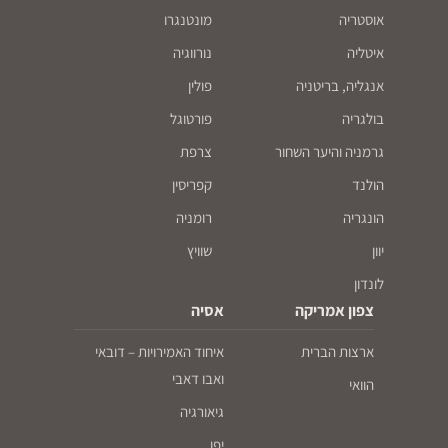
אוסטריה
מונטנגרו
איטליה
נורווגיה
אנגליה, בריטניה
פולין
בולגריה
פורטוגל
גרמניה והיער השחור
צרפת
הולנד
קפריסין
הונגריה
רומניה
יוון
שוויץ
לונדון
צפון אמריקה
אסיה
ארצות הברית
איחוד האמירויות – דובאי
ואבו דאבי
הוואי
גיאורגיה
יפן