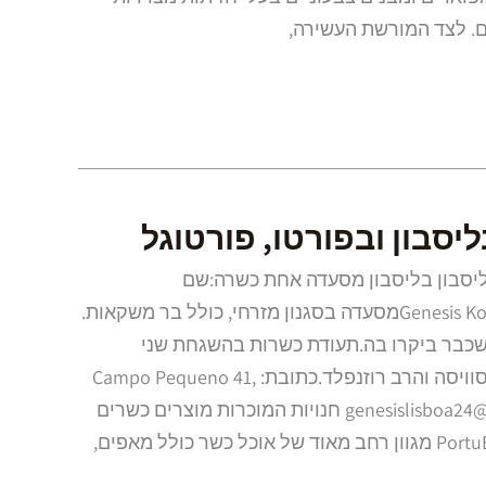
ם. לצד המורשת העשירה,
סבון ובפורטו, פורטוגל
ליסבון בליסבון מסעדה אחת כשרה:שם
המסעדה: Genesis Kosher restaurantמסעדה בסגנון מזרחי, כולל בר משקאות.
שכבר ביקרו בה.תעודת כשרות בהשגחת שני
הרבנים של ליסבון – הרב סוויסה והרב רוזנפלד.כתובת: Campo Pequeno 41,
Lisbonאימייל: genesislisboa24@gmail.com חנויות המוכרות מוצרים כשרים
כולל בשרים: פורטואל – PortuEl מגוון רחב מאוד של אוכל כשר כולל מאפים,