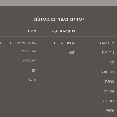
יעדים כשרים בעולם
צפון אמריקה
אסיה
מונטנגרו
ארצות הברית
איחוד האמירויות – דובא
ואבו דאבי
נורווגיה
הוואי
גיאורגיה
פולין
יפן
פורטוגל
נפאל
צרפת
קפריסין
רומניה
שוויץ