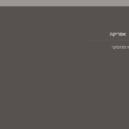
אפריקה
י
מדגסקר