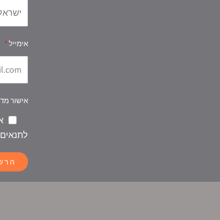
אימייל
אישור מדי
א
לתנאים 
הרש