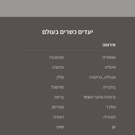
יעדים כשרים בעולם
אירופה
אוסטריה
מונטנגרו
איטליה
נורווגיה
אנגליה, בריטניה
פולין
בולגריה
פורטוגל
גרמניה והיער השחור
צרפת
הולנד
קפריסין
הונגריה
רומניה
יוון
שוויץ