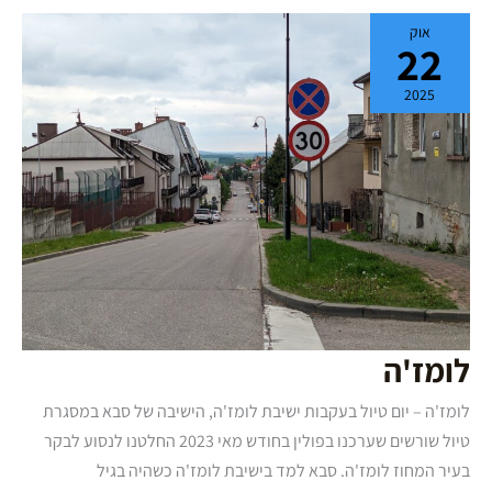
לומז'ה
אוק
22
2025
לומז'ה
לומז'ה – יום טיול בעקבות ישיבת לומז'ה, הישיבה של סבא במסגרת
טיול שורשים שערכנו בפולין בחודש מאי 2023 החלטנו לנסוע לבקר
בעיר המחוז לומז'ה. סבא למד בישיבת לומז'ה כשהיה בגיל