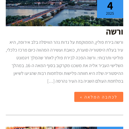
4
2025
ורשה
ורשה בירת פולין, הממוקמת על גדות נהר הוויסלה בלב אירופה, היא
עיר בעלת היסטוריה סוערת, כואבת ועשירה המהווה כיום מרכז כלכלי,
פוליטי ותרבותי. ורשה הפכה לבירת פולין לאחר שהמלך זיגמונט
השלישי העביר אליה את משכנו מקרקוב בסוף המאה ה-16. במהלך
ההיסטוריה שלה היא חוותה פלישות ומלחמות רבות שהגיעו לשיאן
במלחמת העולם השניה בה העיר נהרסה […]
לכתבה המלאה »
רשימת