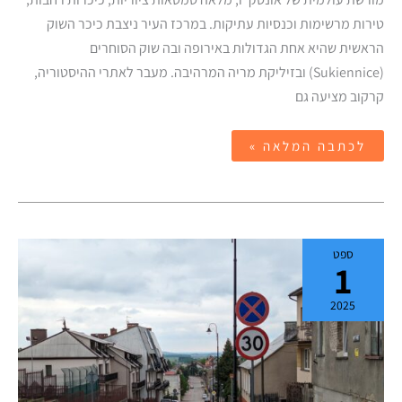
טירות מרשימות וכנסיות עתיקות. במרכז העיר ניצבת כיכר השוק
הראשית שהיא אחת הגדולות באירופה ובה שוק הסוחרים
(Sukiennice) ובזיליקת מריה המרהיבה. מעבר לאתרי ההיסטוריה,
קרקוב מציעה גם
לכתבה המלאה »
לומז'ה
ספט
–
1
יום
טיול
בעקבות
2025
הישיבה
של
סבא