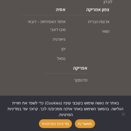
לונדון
צפון אמריקה
אסיה
ארצות הברית
איחוד האמירויות – דובאי
ואבו דאבי
הוואי
גיאורגיה
יפן
נפאל
אפריקה
מדגסקר
באתר זה נעשה שימוש בקובצי קוקיז (Cookies) כדי לשפר את חוויית
הגלישה. בהמשך השימוש באתר את/ה מסכים/ה לכך. קרא/י עוד במדיניות
הפרטיות.
© עם כיפה על המפה - חו"ל לדתיים ושומרי כשרות, כל הזכויות שמורות, 2026
מאשר/ת
מדיניות הפרטיות