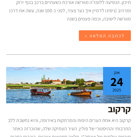
תיכון. הנסיעה ללומז'ה מוורשה אורכת כשעתיים ברכב בנוף ירוק
ומרהיב (ניסינו לדמיין איך נער צעיר, לפני כ-100 שנה, עשה את דרכו
מוורשה לישיבה, וכמה פעמים בשנה
לכתבה המלאה »
קרקוב
אוק
24
2025
קרקוב
קרקוב היא אחת הערים היפות והמרתקות באירופה, והיא נחשבת ללב
התרבותי וההיסטורי של פולין. העיר העתיקה שלה, שהוכרזה כאתר
מורשת עולמית של אונסק"ו, מלאה סמטאות ציוריות, כיכרות רחבות,