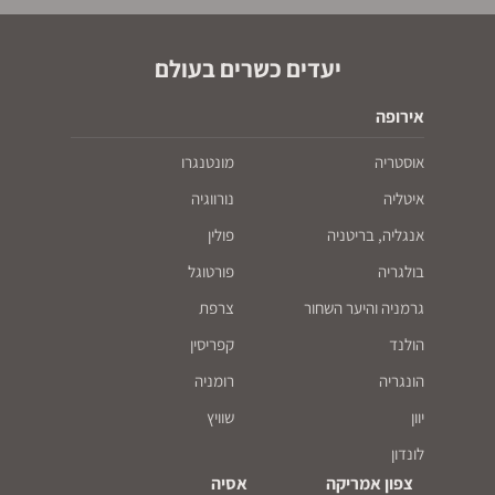
יעדים כשרים בעולם
אירופה
אוסטריה
מונטנגרו
איטליה
נורווגיה
אנגליה, בריטניה
פולין
בולגריה
פורטוגל
גרמניה והיער השחור
צרפת
הולנד
קפריסין
הונגריה
רומניה
יוון
שוויץ
לונדון
צפון אמריקה
אסיה