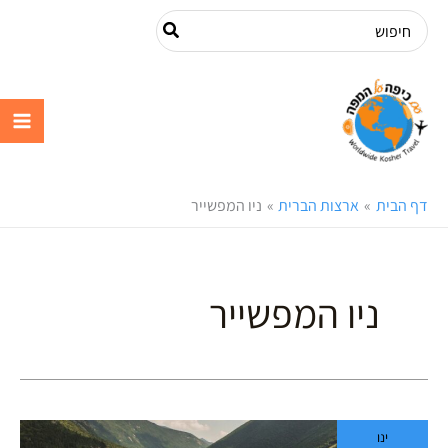
ילוג
Search
תוכן
for:
עם כיפה על
המפה
דף הבית
ארצות הברית
ניו המפשייר
ניו המפשייר
ההרים
ינו
הלבנים