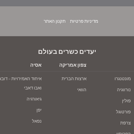
מדיניות פרטיות
תקנון האתר
יעדים כשרים בעולם
צפון אמריקה
אסיה
מונטנגרו
ארצות הברית
איחוד האמירויות – דובא
ואבו דאבי
נורווגיה
הוואי
גיאורגיה
פולין
יפן
פורטוגל
נפאל
צרפת
קפריסין