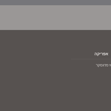
אפריקה
י
מדגסקר