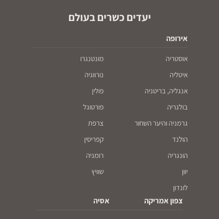
יעדים כשרים בעולם
אירופה
אוסטריה
מונטנגרו
איטליה
נורווגיה
אנגליה, בריטניה
פולין
בולגריה
פורטוגל
גרמניה והיער השחור
צרפת
הולנד
קפריסין
הונגריה
רומניה
יוון
שוויץ
לונדון
צפון אמריקה
אסיה