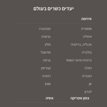
יעדים כשרים בעולם
אירופה
אוסטריה
מונטנגרו
איטליה
נורווגיה
אנגליה, בריטניה
פולין
בולגריה
פורטוגל
גרמניה והיער השחור
צרפת
הולנד
קפריסין
הונגריה
רומניה
יוון
שוויץ
לונדון
צפון אמריקה
אסיה