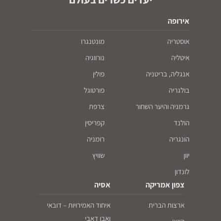
אירופה
אוסטריה
מונטנגרו
איטליה
נורווגיה
אנגליה, בריטניה
פולין
בולגריה
פורטוגל
גרמניה והיער השחור
צרפת
הולנד
קפריסין
הונגריה
רומניה
יוון
שוויץ
לונדון
צפון אמריקה
אסיה
ארצות הברית
איחוד האמירויות – דובאי
ואבו דאבי