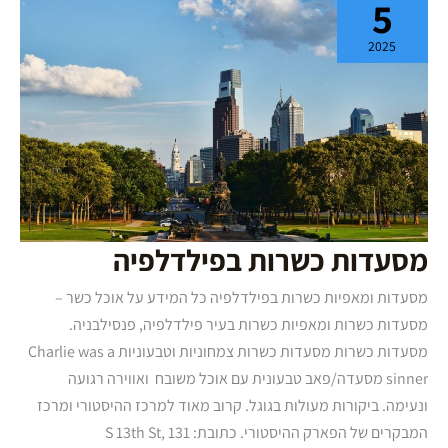
5
בפילדלפיה
2025
מסעדות כשרות בפילדלפיה
מסעדות ומאפיות כשרות בפילדלפיה כל המידע על אוכל כשר –
מסעדות כשרות ומאפיות כשרות בעיר פילדלפיה, פנסילבניה.
מסעדות כשרות מסעדות כשרות צמחוניות וטבעוניות Charlie was a
sinner מסעדה/פאב טבעונית עם אוכל משובח ואווירה רגועה
ונעימה. ביקורות מעולות בגוגל. קרוב מאוד למרכז ההיסטורי ומרכז
המבקרים של הפארק ההיסטורי. כתובת: 131 S 13th St,