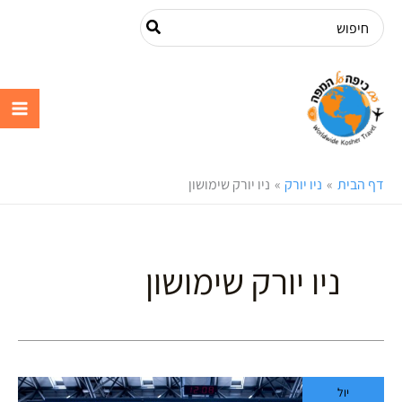
ילוג
Search
תוכן
for:
עם כיפה על
המפה
דף הבית
ניו יורק
ניו יורק שימושון
ניו יורק שימושון
שדה
יול
התעופה