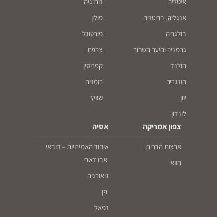
איטליה
נורווגיה
אנגליה, בריטניה
פולין
בולגריה
פורטוגל
גרמניה והיער השחור
צרפת
הולנד
קפריסין
הונגריה
רומניה
יוון
שוויץ
לונדון
צפון אמריקה
אסיה
ארצות הברית
איחוד האמירויות – דובאי
ואבו דאבי
הוואי
גיאורגיה
יפן
נפאל