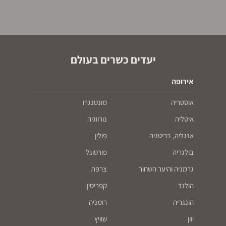
יעדים כשרים בעולם
אירופה
אוסטריה
מונטנגרו
איטליה
נורווגיה
אנגליה, בריטניה
פולין
בולגריה
פורטוגל
גרמניה והיער השחור
צרפת
הולנד
קפריסין
הונגריה
רומניה
יוון
שוויץ