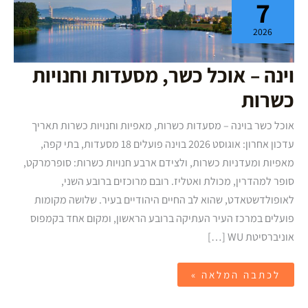
7
אוכל
כשר,
מסעדות
2026
וחנויות
כשרות
וינה – אוכל כשר, מסעדות וחנויות
כשרות
אוכל כשר בוינה – מסעדות כשרות, מאפיות וחנויות כשרות תאריך
עדכון אחרון: אוגוסט 2026 בוינה פועלים 18 מסעדות, בתי קפה,
מאפיות ומעדניות כשרות, ולצידם ארבע חנויות כשרות: סופרמרקט,
סופר למהדרין, מכולת ואטליז. רובם מרוכזים ברובע השני,
לאופולדשטאדט, שהוא לב החיים היהודיים בעיר. שלושה מקומות
פועלים במרכז העיר העתיקה ברובע הראשון, ומקום אחד בקמפוס
אוניברסיטת WU […]
לכתבה המלאה »