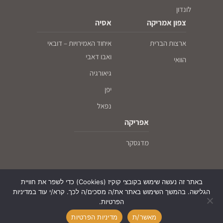
לונדון
צפון אמריקה
אסיה
ארצות הברית
איחוד האמירויות – דובאי
ואבו דאבי
הוואי
גיאורגיה
יפן
נפאל
אפריקה
מדגסקר
באתר זה נעשה שימוש בקובצי קוקיז (Cookies) כדי לשפר את חוויית
הגלישה. בהמשך השימוש באתר את/ה מסכים/ה לכך. קרא/י עוד במדיניות
הפרטיות.
© עם כיפה על המפה - חו"ל לדתיים ושומרי כשרות, כל הזכויות שמורות, 2026
מאשר/ת
מדיניות הפרטיות