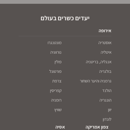
יעדים כשרים בעולם
אירופה
אוסטריה
מונטנגרו
איטליה
נורווגיה
אנגליה, בריטניה
פולין
בולגריה
פורטוגל
גרמניה והיער השחור
צרפת
הולנד
קפריסין
הונגריה
רומניה
יוון
שוויץ
לונדון
צפון אמריקה
אסיה