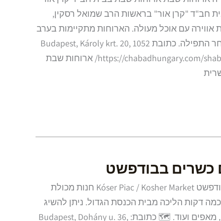
ת חב"ד "קרן אור" בראשות הרב שמואל רסקין,
אווירה עם אוכל מעולה. הארוחות מתקיימות בערב
שבת ובשבת בצהריים לאחר התפילה. כתובת Budapest, Károly krt. 20, 1052
רישום לארוחות שבת: https://chabadhungary.com/shabbat/ ארוחות שבת
רית
ם כשרים בבודפשט
חנות כשרה/סופר כשר בבודפשט Kóser Piac / Kosher Market חנות מכולת
כמה דקות הליכה מבית הכנסת הגדול. ניתן להשיג
בחנות מוצרי חלב, בשרים, מאפים ועוד. 🗺️ כתובת: Budapest, Dohány u. 36,