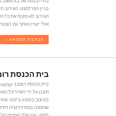
בתי הכנסת של בודפשט, ואז
בניין הפרלמנט. העירוב 
העירוב לא מקיף את כל ה
אולי יעניין אותך גם: הצט
לכתבה המלאה »
בית
בית הכנסת רו
הכנסת
רומבך
בבודפשט
בעיצוב בסגנון ביזנטי ומור
שתמכה במודרניזציה דתית
לזמנו, עם שלד מתכתי קל,