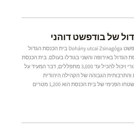
ול של בודפשט דוהני
בית הכנסת הגדול של בודפשט Dohány utcai Zsinagóga בית הכנסת הגדול
 הגדול באירופה והשני בגודלו בעולם. בית הכנסת
נבנה בשנת 1859 בסגנון מורי ויכול להכיל עד 3,000 מתפללים, דבר המעיד על
והתרבותית הגבוהה של הקהילה היהודית
פנימי של בית הכנסת הוא 1,200 מטרים