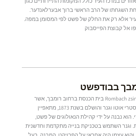
ורים במרכז העיר כולל המקומות התיירותיים כגון
תחת השגחתו של הרב הראשי ברוך אבערלאנדער.
עיר אלא רק את החלק של פשט לפי המסומן במפה.
רפו אל קבוצת הפייסבוק
מבך בבודפשט
בית הכנסת רומבך Rombach zsinagóga בית הכנסת ברחוב רומבך, אשר
תוכנן על ידי האדריכל האוסטרי אוטו וגנר והושלם בשנת 1873, מתאפיין
י. הוא נבנה על ידי קהילת הנאולוגים של פשט,
. וגנר השתמש בטכניקת בנייה מתקדמת וחדשנית
 והוא עצמו היה אחראי על הפרויקט. המבנה, בעל