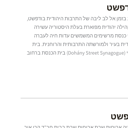
דפשט
בזמן אל לב ליבה של התרבות היהודית בודפשט,
קהילה יהודית מפוארת בעלת היסטוריה עשירה
י כנסת מרשימים המשמשים עדות חיה לעברה
ית בעיר ולמורשתה התרבותית והרוחנית. בית
הכנסת הגדול ברחוב דוהני (Dohány Street Synagogue) בית הכנסת ברחוב
פשט
יה ארוחות שבת ארוחות שבת בבית חב"ד קרן אור