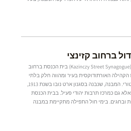
ול ברחוב קזינצי
בית הכנסת ברחוב קזינצי (Kazinczy Street Synagogue) בית הכנסת ברחוב
 הקהילה האורתודוקסית בעיר ומהווה חלק בלתי
נפרד מרובע היהודי ההיסטורי. המבנה, שנבנה בסגנון ארט נובו בשנת 1913,
א גם כמרכז תרבות יהודי פעיל. בבית הכנסת
 ובחגים. בימי חול התפילה מתקיימת במבנה