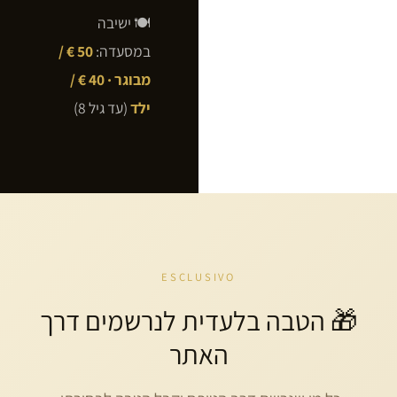
🍽️ ישיבה
במסעדה:
50 € /
מבוגר · 40 € /
ילד
(עד גיל 8)
ESCLUSIVO
🎁 הטבה בלעדית לנרשמים דרך
האתר