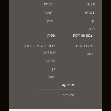
הולנד
קפריסין
הונגריה
רומניה
יוון
שוויץ
לונדון
צפון אמריקה
אסיה
ארצות הברית
איחוד האמירויות – דובאי
ואבו דאבי
הוואי
גיאורגיה
יפן
נפאל
אפריקה
מדגסקר