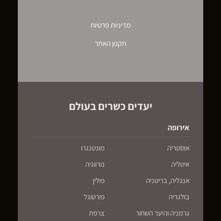
מדיניות פרטיות
תקנון האתר
יעדים כשרים בעולם
אירופה
אוסטריה
מונטנגרו
איטליה
נורווגיה
אנגליה, בריטניה
פולין
בולגריה
פורטוגל
גרמניה והיער השחור
צרפת