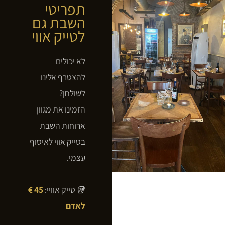
תפריטי
השבת גם
לטייק אווי
לא יכולים
להצטרף אלינו
לשולחן?
הזמינו את מגוון
ארוחות השבת
בטייק אווי לאיסוף
עצמי.
🥡 טייק אוויי:
45 €
לאדם