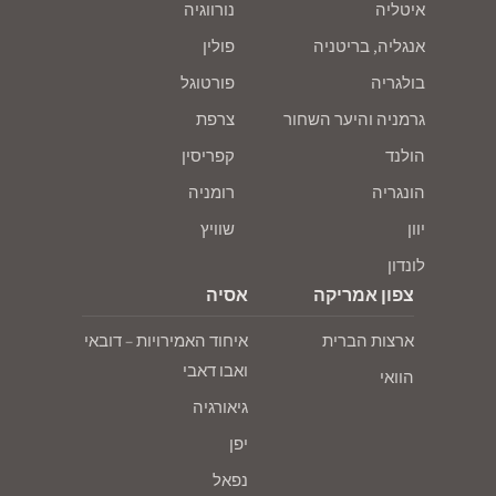
איטליה
נורווגיה
אנגליה, בריטניה
פולין
בולגריה
פורטוגל
גרמניה והיער השחור
צרפת
הולנד
קפריסין
הונגריה
רומניה
יוון
שוויץ
לונדון
צפון אמריקה
אסיה
ארצות הברית
איחוד האמירויות – דובאי
ואבו דאבי
הוואי
גיאורגיה
יפן
נפאל