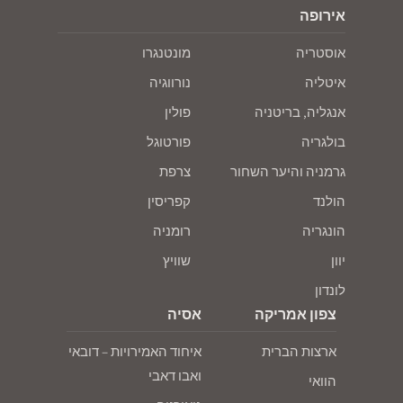
אירופה
אוסטריה
מונטנגרו
איטליה
נורווגיה
אנגליה, בריטניה
פולין
בולגריה
פורטוגל
גרמניה והיער השחור
צרפת
הולנד
קפריסין
הונגריה
רומניה
יוון
שוויץ
לונדון
צפון אמריקה
אסיה
ארצות הברית
איחוד האמירויות – דובאי
ואבו דאבי
הוואי