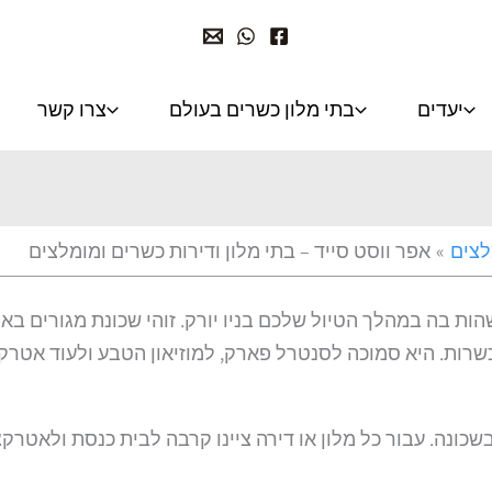
יעדים
בתי מלון כשרים בעולם
צרו קשר
אפר ווסט סייד – בתי מלון ודירות כשרים ומומלצים
לצים
אפר ווסט סייד – בתי מלון ודירות כשרים ומומלצים
Uper West , היא שכונה נפלאה לשהות בה במהלך הטיול שלכם בניו יורק. זוהי שכ
שרות. היא סמוכה לסנטרל פארק, למוזיאון הטבע ולעוד אטרקצ
ונה. עבור כל מלון או דירה ציינו קרבה לבית כנסת ולאטרקצי